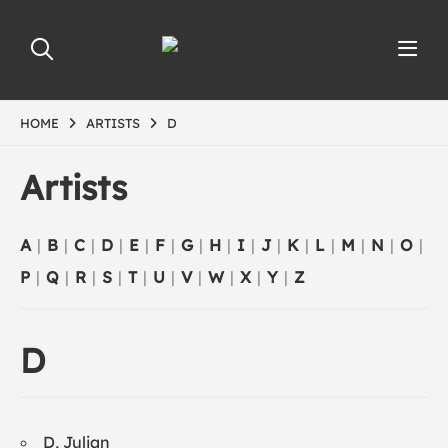
HOME
ARTISTS
D
Artists
A
|
B
|
C
|
D
|
E
|
F
|
G
|
H
|
I
|
J
|
K
|
L
|
M
|
N
|
O
|
P
|
Q
|
R
|
S
|
T
|
U
|
V
|
W
|
X
|
Y
|
Z
D
D, Julian